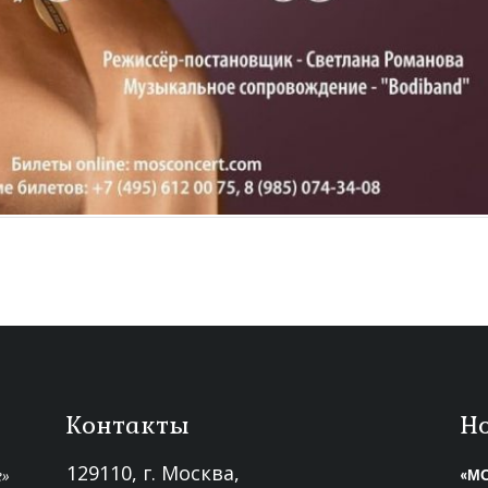
Контакты
Н
129110, г. Москва,
«МО
е»