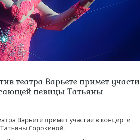
тив театра Варьете примет участи
ясающей певицы Татьяны
еатра Варьете примет участие в концерте
Татьяны Сорокиной.