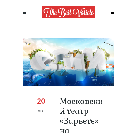
Московски
20
й театр
Авг
«Варьете»
на